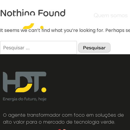
Nothing Found
Quem somos
It seems we can’t find what you’re looking for. Perhaps s
O agente transformador com foco em soluções de
alto valor para o mercado de tecnologia verde.