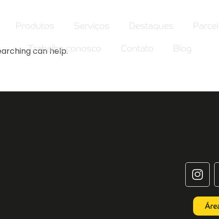
Produtos
Serviços
Destaques
Parce
Trabalhe conosco
Contato
Blog
earching can help.
Áre