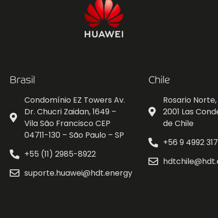
Brasil
Chile
Condomínio EZ Towers Av.
Rosario Norte, 
Dr. Chucri Zaidan, 1649 –
2001 Las Cond
Vila São Francisco CEP
de Chile
04711-130 – São Paulo – SP
+56 9 4992 31
+55 (11) 2985-8922
hdtchile@hdt
suporte.huawei@hdt.energy