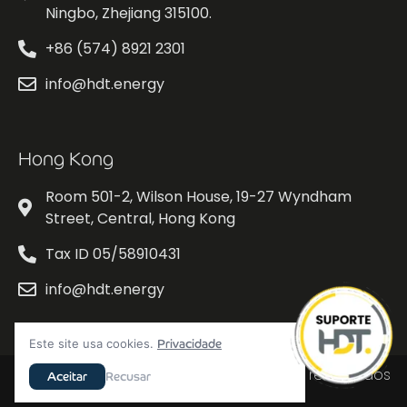
Ningbo, Zhejiang 315100.
+86 (574) 8921 2301
info@hdt.energy
Hong Kong
Room 501-2, Wilson House, 19-27 Wyndham
Street, Central, Hong Kong
Tax ID 05/58910431
info@hdt.energy
Este site usa cookies.
Privacidade
© HDT - Todos os direitos reservados
Código de ética
Aceitar
Recusar
Canal de denúncias